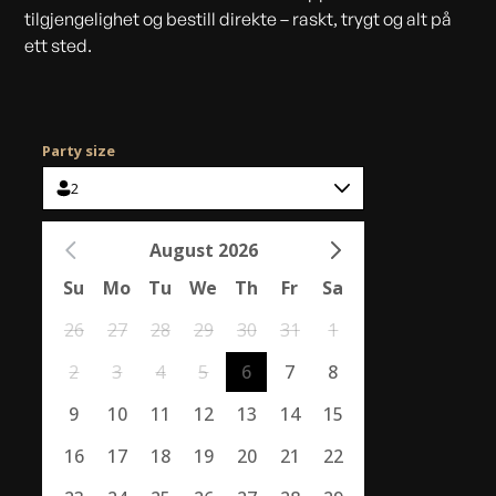
tilgjengelighet og bestill direkte – raskt, trygt og alt på
ett sted.
Party size
2
August 2026
Su
Mo
Tu
We
Th
Fr
Sa
26
27
28
29
30
31
1
2
3
4
5
6
7
8
9
10
11
12
13
14
15
16
17
18
19
20
21
22