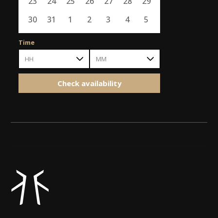
23
24
25
26
27
28
29
30
31
1
2
3
4
5
Time
HH
MM
Check availability