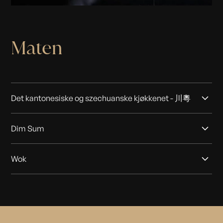
Maten
Det kantonesiske og szechuanske kjøkkenet - 川粵
Vår meny kombinerer smaker fra det kantonesiske og
Dim Sum
szechuanske kjøkkenet, med et bredt utvalg av retter
som egner seg godt til og deles i godt selskap. Det
Begrepet «dim sum» stammer fra den kinesiske
kantonesiske kjøkkenet er en av hovedgrenene i det
Wok
dialekten kantonesisk, og betyr «det rørende hjerte» -
kinesiske kjøkkenet, som er kjent for sine sterke og
bestill etter hjertes lyst. I Kina er det vanlig å spise dim
nummende smaker gjennom en omfattende bruk av
Wok er et kinesisk kjøkkenredskap, opprinnelig en
sum sammen med te og nytes tradisjonelt til
hvitløk, chili og szechuanpepper, så vel som peanøtter,
rundbunnet dyp metallbolle, ofte i støpejern. En wok
brunsj. Dim sum er tradisjonelt laget av ulike
sesam og ingefær. De tradisjonelle kulinariske
brukes ofte til å tilberede finkuttet ingredienser under
kombinasjoner av sursøtt, grønnsaker, kjøtt, sjømat og
teknikkene på Dinner sikrer at de moderne rettene
høy temperatur. Den høye temperaturen gir
frukt. Dim sum retter blir ofte servert i små